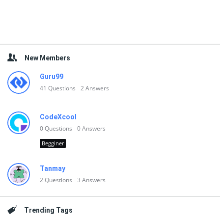
New Members
Guru99
41
Questions
2
Answers
CodeXcool
0
Questions
0
Answers
Begginer
Tanmay
2
Questions
3
Answers
Trending Tags